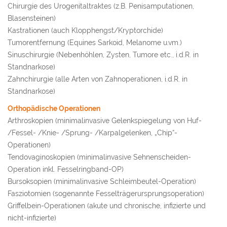
Chirurgie des Urogenitaltraktes (z.B. Penisamputationen,
Blasensteinen)
Kastrationen (auch Klopphengst/Kryptorchide)
Tumorentfernung (Equines Sarkoid, Melanome u.vm.)
Sinuschirurgie (Nebenhöhlen, Zysten, Tumore etc., i.d.R. in
Standnarkose)
Zahnchirurgie (alle Arten von Zahnoperationen, i.d.R. in
Standnarkose)
Orthopädische Operationen
Arthroskopien (minimalinvasive Gelenkspiegelung von Huf-
/Fessel- /Knie- /Sprung- /Karpalgelenken, „Chip“-
Operationen)
Tendovaginoskopien (minimalinvasive Sehnenscheiden-
Operation inkl. Fesselringband-OP)
Bursoksopien (minimalinvasive Schleimbeutel-Operation)
Fasziotomien (sogenannte Fesselträgerursprungsoperation)
Griffelbein-Operationen (akute und chronische, infizierte und
nicht-infizierte)