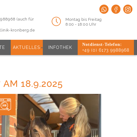
 9988968 (auch für
Montag bis Freitag
8:00 - 18:00 Uhr
linik-kronberg.de
Notdienst-Telefon:
TE
AKTUELLES
INFOTHEK
+49 (0) 6173 9988968
AM 18.9.2025