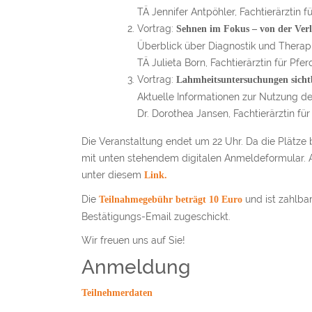
TÄ Jennifer Antpöhler, Fachtierärztin 
Vortrag:
Sehnen im Fokus – von der Verl
Überblick über Diagnostik und Thera
TÄ Julieta Born, Fachtierärztin für Pfer
Vortrag:
Lahmheitsuntersuchungen sich
Aktuelle Informationen zur Nutzung d
Dr. Dorothea Jansen, Fachtierärztin für
Die Veranstaltung endet um 22 Uhr. Da die Plätze
mit unten stehendem digitalen Anmeldeformular. 
unter diesem
Link.
Die
und ist zahlba
Teilnahmegebühr beträgt 10 Euro
Bestätigungs-Email zugeschickt.
Wir freuen uns auf Sie!
Anmeldung
Teil­neh­mer­da­ten