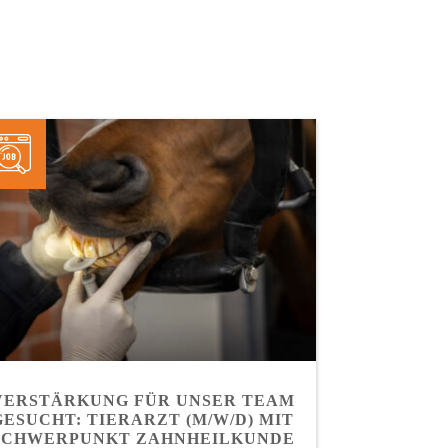
VERSTÄRKUNG FÜR UNSER TEAM
UNSER NE
GESUCHT: TIERARZT (M/W/D) MIT
DA! ENTD
SCHWERPUNKT ZAHNHEILKUNDE
ERWEITE