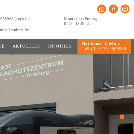
9988968 (auch für
Montag bis Freitag
8:00 - 18:00 Uhr
inik-kronberg.de
Notdienst-Telefon:
TE
AKTUELLES
INFOTHEK
+49 (0) 6173 9988968