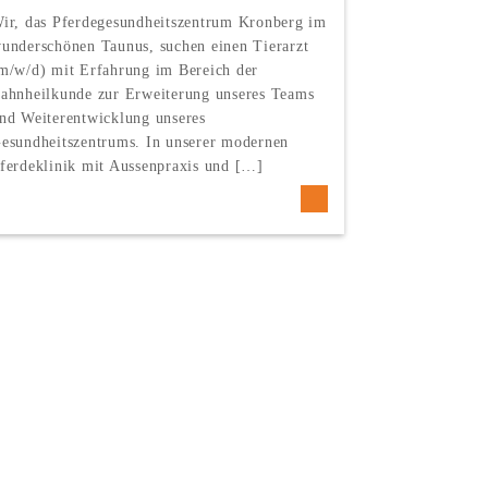
LEISTUN
ir, das Pferdegesundheitszentrum Kronberg im
Wir freuen un
underschönen Taunus, suchen einen Tierarzt
Flyer (hier a
m/w/d) mit Erfahrung im Bereich der
präsentieren 
ahnheilkunde zur Erweiterung unseres Teams
m bieten wir 
nd Weiterentwicklung unseres
Kronberg mod
esundheitszentrums. In unserer modernen
ferdeklinik mit Aussenpraxis und […]